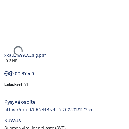
Ladataan...
xkau_1999_5_dig.pdf
10.3 MB
CC BY 4.0
Lataukset
71
Pysyvä osoite
https://urn.fi/URN:NBN:fi-fe2023013117755
Kuvaus
Suomen virallinen tilasto (SVT)