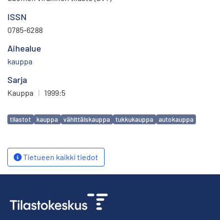
ISSN
0785-6288
Aihealue
kauppa
Sarja
Kauppa
|
1999:5
Avainsanat
tilastot
kauppa
vähittäiskauppa
tukkukauppa
autokauppa
Tietueen kaikki tiedot