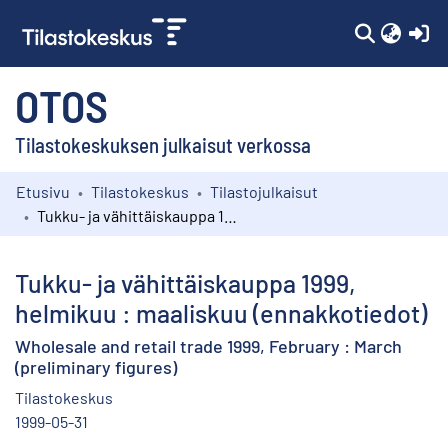
(c
OTOS
Tilastokeskuksen julkaisut verkossa
Etusivu
Tilastokeskus
Tilastojulkaisut
Kokoelmat
Tukku- ja vähittäiskauppa 1999, helmikuu : maaliskuu (ennakkotiedot)
Selaa
Tukku- ja vähittäiskauppa 1999,
helmikuu : maaliskuu (ennakkotiedot)
Wholesale and retail trade 1999, February : March
(preliminary figures)
Tilastokeskus
1999-05-31