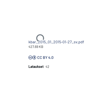
Ladataan...
kbar_2015_01_2015-01-27_sv.pdf
427.69 KB
CC BY 4.0
Lataukset
42