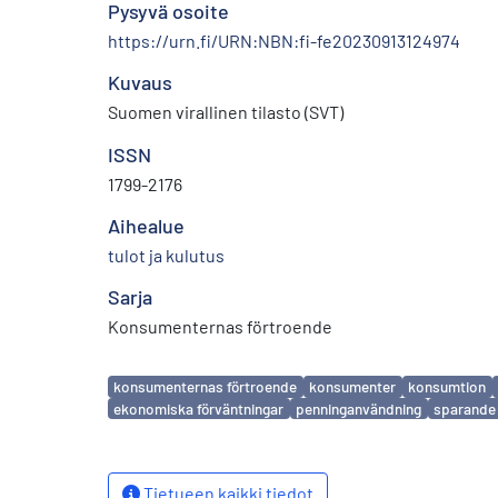
Pysyvä osoite
https://urn.fi/URN:NBN:fi-fe20230913124974
Kuvaus
Suomen virallinen tilasto (SVT)
ISSN
1799-2176
Aihealue
tulot ja kulutus
Sarja
Konsumenternas förtroende
Avainsanat
konsumenternas förtroende
konsumenter
konsumtion
ekonomiska förväntningar
penninganvändning
sparande
Tietueen kaikki tiedot