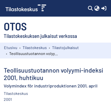
(c
OTOS
Tilastokeskuksen julkaisut verkossa
Etusivu
Tilastokeskus
Tilastojulkaisut
Kokoelmat
Teollisuustuotannon volyymi-indeksi 2001, huhtikuu
Selaa
Teollisuustuotannon volyymi-indeksi
2001, huhtikuu
Volymindex för industriproduktionen 2001, april
Tilastokeskus
2001