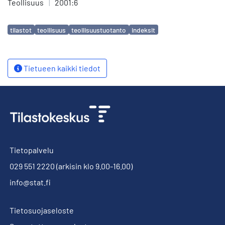
Teollisuus
|
2001:6
Avainsanat
tilastot
teollisuus
teollisuustuotanto
indeksit
Tietueen kaikki tiedot
Tietopalvelu
029 551 2220
(arkisin klo 9.00-16.00)
info@stat.fi
Tietosuojaseloste