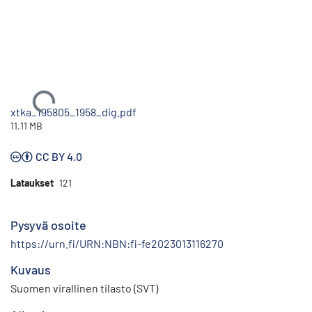
Ladataan...
xtka_195805_1958_dig.pdf
11.11 MB
CC BY 4.0
Lataukset
121
Pysyvä osoite
https://urn.fi/URN:NBN:fi-fe2023013116270
Kuvaus
Suomen virallinen tilasto (SVT)