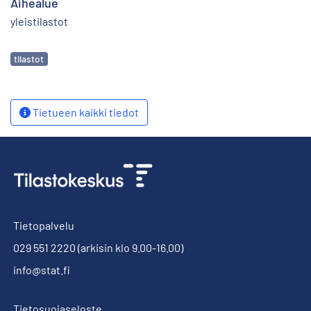
Aihealue
yleistilastot
Avainsanat
tilastot
Tietueen kaikki tiedot
Tietopalvelu
029 551 2220
(arkisin klo 9.00-16.00)
info@stat.fi
Tietosuojaseloste