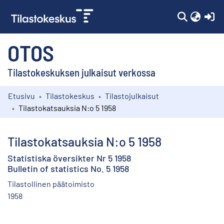
(c
OTOS
Tilastokeskuksen julkaisut verkossa
Etusivu
Tilastokeskus
Tilastojulkaisut
Kokoelmat
Tilastokatsauksia N:o 5 1958
Selaa
Tilastokatsauksia N:o 5 1958
Statistiska översikter Nr 5 1958
Bulletin of statistics No. 5 1958
Tilastollinen päätoimisto
1958