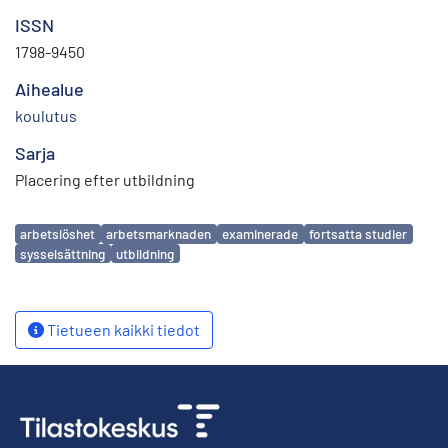
ISSN
1798-9450
Aihealue
koulutus
Sarja
Placering efter utbildning
Avainsanat
arbetslöshet
arbetsmarknaden
examinerade
fortsatta studier
sysselsättning
utbildning
Tietueen kaikki tiedot