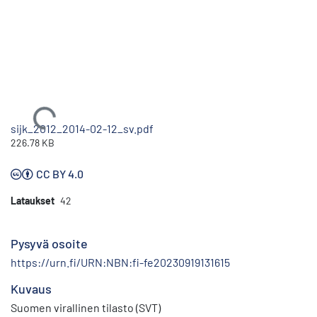
Ladataan...
sijk_2012_2014-02-12_sv.pdf
226.78 KB
CC BY 4.0
Lataukset
42
Pysyvä osoite
https://urn.fi/URN:NBN:fi-fe20230919131615
Kuvaus
Suomen virallinen tilasto (SVT)