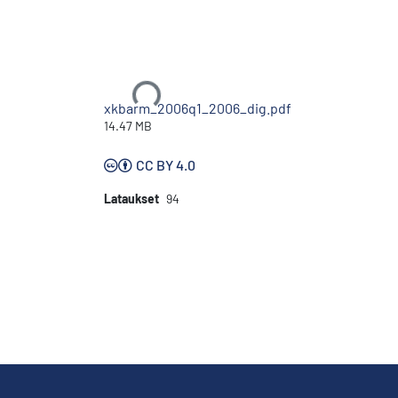
Ladataan...
xkbarm_2006q1_2006_dig.pdf
14.47 MB
CC BY 4.0
Lataukset
94