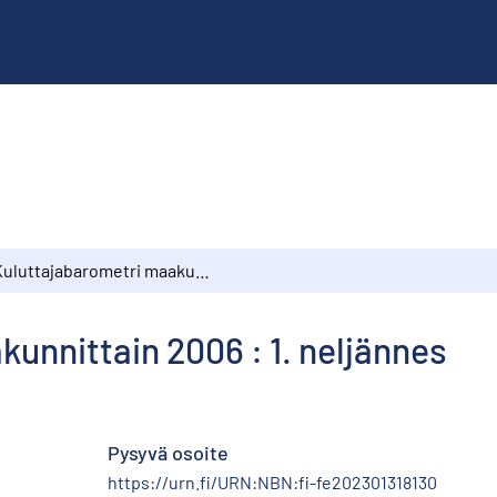
Kuluttajabarometri maakunnittain 2006 : 1. neljännes
unnittain 2006 : 1. neljännes
Pysyvä osoite
https://urn.fi/URN:NBN:fi-fe202301318130