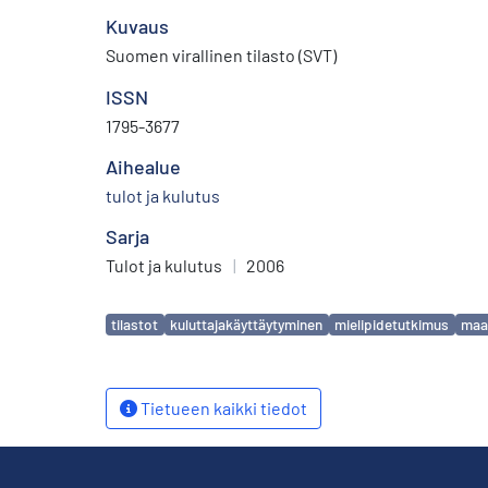
Kuvaus
Suomen virallinen tilasto (SVT)
ISSN
1795-3677
Aihealue
tulot ja kulutus
Sarja
Tulot ja kulutus
|
2006
Avainsanat
tilastot
kuluttajakäyttäytyminen
mielipidetutkimus
maa
Tietueen kaikki tiedot