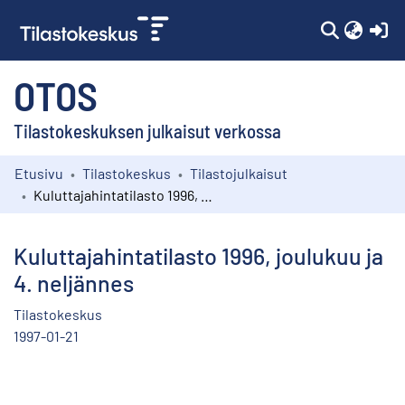
(c
OTOS
Tilastokeskuksen julkaisut verkossa
Etusivu
Tilastokeskus
Tilastojulkaisut
Kokoelmat
Kuluttajahintatilasto 1996, joulukuu ja 4. neljännes
Selaa
Kuluttajahintatilasto 1996, joulukuu ja
4. neljännes
Tilastokeskus
1997-01-21