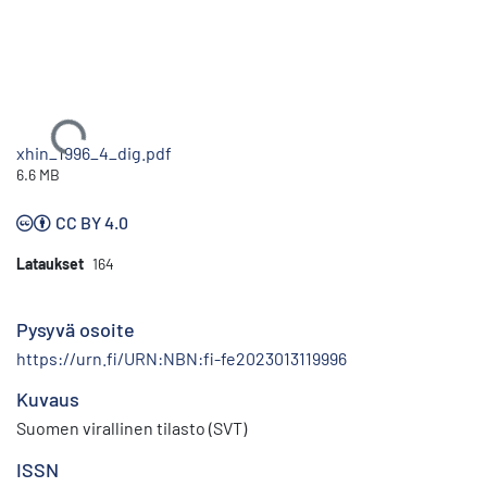
Ladataan...
xhin_1996_4_dig.pdf
6.6 MB
CC BY 4.0
Lataukset
164
Pysyvä osoite
https://urn.fi/URN:NBN:fi-fe2023013119996
Kuvaus
Suomen virallinen tilasto (SVT)
ISSN