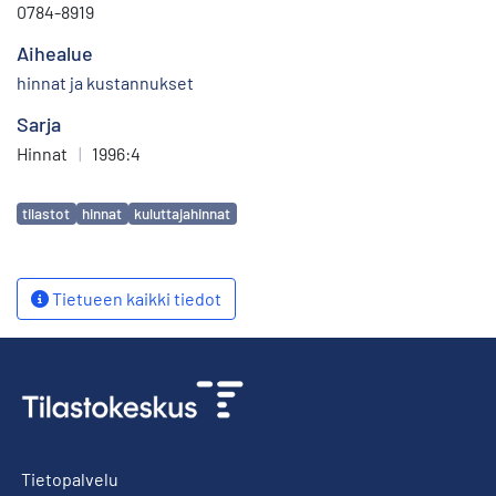
0784-8919
Aihealue
hinnat ja kustannukset
Sarja
Hinnat
|
1996:4
Avainsanat
tilastot
hinnat
kuluttajahinnat
Tietueen kaikki tiedot
Tietopalvelu