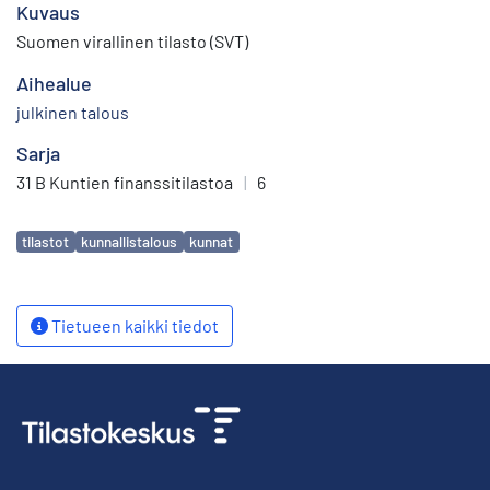
Kuvaus
Suomen virallinen tilasto (SVT)
Aihealue
julkinen talous
Sarja
31 B Kuntien finanssitilastoa
|
6
Avainsanat
tilastot
kunnallistalous
kunnat
Tietueen kaikki tiedot