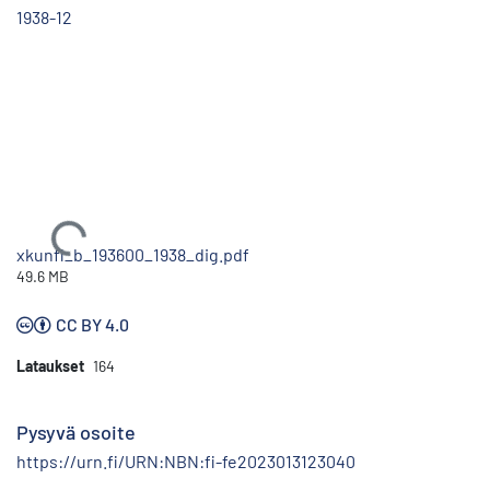
1938-12
Ladataan...
xkunfi_b_193600_1938_dig.pdf
49.6 MB
CC BY 4.0
Lataukset
164
Pysyvä osoite
https://urn.fi/URN:NBN:fi-fe2023013123040