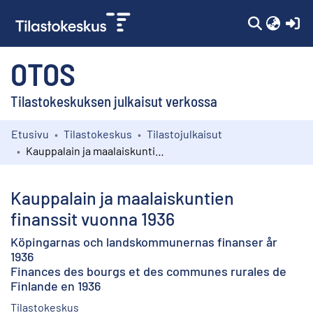
(c
OTOS
Tilastokeskuksen julkaisut verkossa
Etusivu
Tilastokeskus
Tilastojulkaisut
Kokoelmat
Kauppalain ja maalaiskuntien finanssit vuonna 1936
Selaa
Kauppalain ja maalaiskuntien
finanssit vuonna 1936
Köpingarnas och landskommunernas finanser år
1936
Finances des bourgs et des communes rurales de
Finlande en 1936
Tilastokeskus