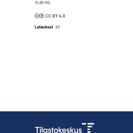
15.86 MB
CC BY 4.0
Lataukset
83