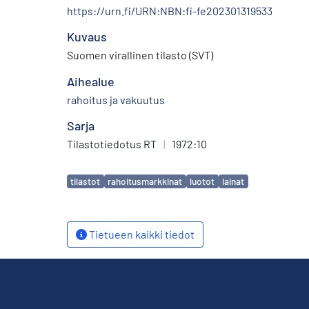
https://urn.fi/URN:NBN:fi-fe202301319533
Kuvaus
Suomen virallinen tilasto (SVT)
Aihealue
rahoitus ja vakuutus
Sarja
Tilastotiedotus RT
|
1972:10
Avainsanat
tilastot
rahoitusmarkkinat
luotot
lainat
Tietueen kaikki tiedot