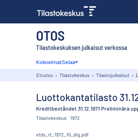
OTOS
Tilastokeskuksen julkaisut verkossa
Kokoelmat
Selaa
Etusivu
Tilastokeskus
Tilastojulkaisut
Luottokantatilasto 31.1
Kreditbeståndet 31.12.1971 Preliminära up
Tilastokeskus
1972
xtds_rt_1972_10_dig.pdf