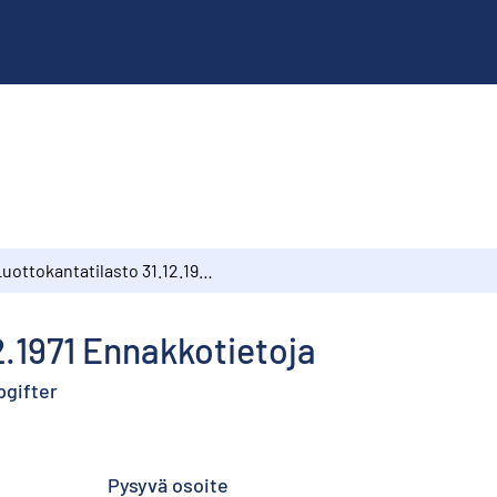
Luottokantatilasto 31.12.1971 Ennakkotietoja
2.1971 Ennakkotietoja
pgifter
Pysyvä osoite