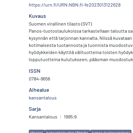
https://urn.fi/URN:NBN:fi-fe2023013122628
Kuvaus
Suomen virallinen tilasto (SVT)
Panos-tuotostaulukoissa tarkastellaan taloutta s
kysynnän että tarjonnan kannalta. Niissä kuvataa
kotimaisesta tuotannosta ja tuonnista muodostuv
hyödykkeiden käyttöä välituotteina toisten hyödy
lopputuotteina kulutukseen, pääoman muodostukse
ISSN
0784-9656
Aihealue
kansantalous
Sarja
Kansantalous
|
1995:9
Avainsanat
tilastot
kansantalouden tilinpito
panos-tuotosanalyysi