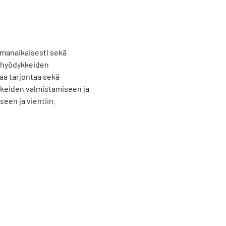
amanaikaisesti sekä
n hyödykkeiden
aa tarjontaa sekä
kkeiden valmistamiseen ja
en ja vientiin.