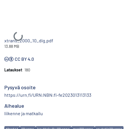
Ladataan...
xtrans_2000_10_dig.pdf
13.88 MB
CC BY 4.0
Lataukset
180
Pysyvä osoite
https://urn.fi/URN:NBN:fi-fe2023013113133
Aihealue
liikenne ja matkailu
Avainsanat
tilastot
liikenne
kauttakulkuliikenne
meriliikenne
rautatieliikenne