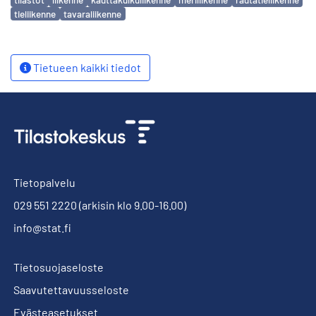
tieliikenne
tavaraliikenne
Tietueen kaikki tiedot
Tietopalvelu
029 551 2220
(arkisin klo 9.00-16.00)
info@stat.fi
Tietosuojaseloste
Saavutettavuusseloste
Evästeasetukset