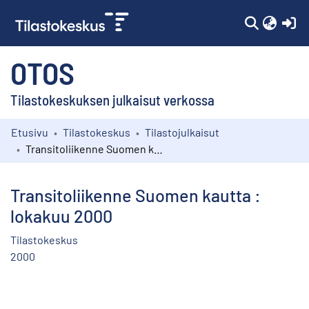
(c
OTOS
Tilastokeskuksen julkaisut verkossa
Etusivu
Tilastokeskus
Tilastojulkaisut
Kokoelmat
Transitoliikenne Suomen kautta : lokakuu 2000
Selaa
Transitoliikenne Suomen kautta :
lokakuu 2000
Tilastokeskus
2000