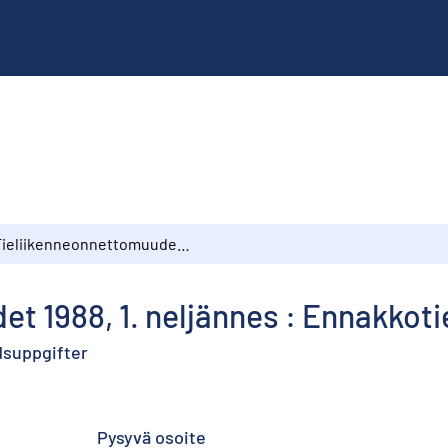
Tieliikenneonnettomuudet 1988, 1. neljännes : Ennakkotietoja
t 1988, 1. neljännes : Ennakkoti
ndsuppgifter
Pysyvä osoite