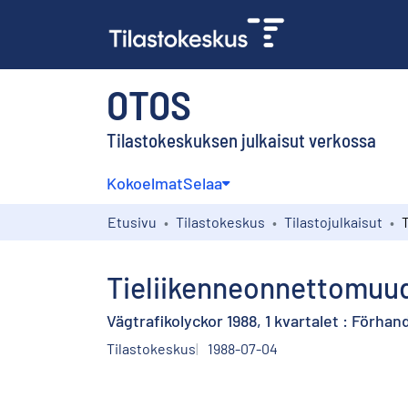
OTOS
Tilastokeskuksen julkaisut verkossa
Kokoelmat
Selaa
Etusivu
Tilastokeskus
Tilastojulkaisut
Tieliikenneonnettomuude
Vägtrafikolyckor 1988, 1 kvartalet : Förha
Tilastokeskus
1988-07-04