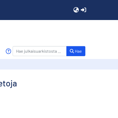
(current)
Hae
etoja