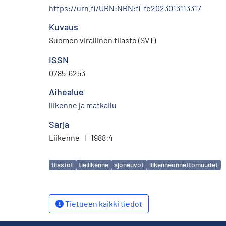
https://urn.fi/URN:NBN:fi-fe2023013113317
Kuvaus
Suomen virallinen tilasto (SVT)
ISSN
0785-6253
Aihealue
liikenne ja matkailu
Sarja
Liikenne
|
1988:4
Avainsanat
tilastot
tieliikenne
ajoneuvot
liikenneonnettomuudet
Tietueen kaikki tiedot