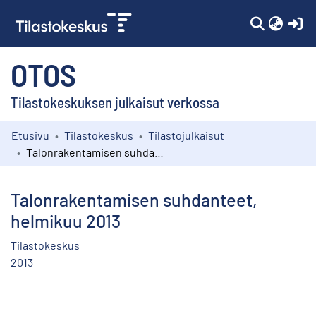
(c
OTOS
Tilastokeskuksen julkaisut verkossa
Etusivu
Tilastokeskus
Tilastojulkaisut
Kokoelmat
Talonrakentamisen suhdanteet, helmikuu 2013
Selaa
Talonrakentamisen suhdanteet,
helmikuu 2013
Tilastokeskus
2013