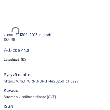
Ladataan...
xtasu_201302_2013_dig.pdf
10.4 MB
CC BY 4.0
Lataukset
150
Pysyvä osoite
https://urn.fi/URN:NBN:fi-fe2023013118927
Kuvaus
Suomen virallinen tilasto (SVT)
ISSN