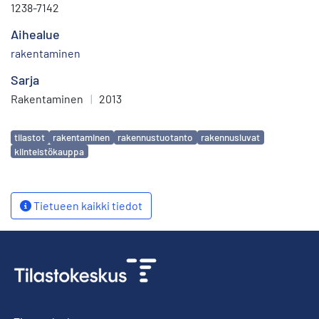
1238-7142
Aihealue
rakentaminen
Sarja
Rakentaminen
|
2013
Avainsanat
tilastot
rakentaminen
rakennustuotanto
rakennusluvat
kiinteistökauppa
Tietueen kaikki tiedot