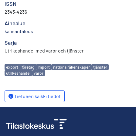
ISSN
2343-4236
Aihealue
kansantalous
Sarja
Utrikeshandel med varor och tjänster
Avainsanat
export
företag
import
nationalräkenskaper
tjänster
utrikeshandel
varor
Tietueen kaikki tiedot