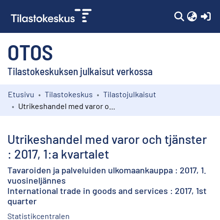
(c
OTOS
Tilastokeskuksen julkaisut verkossa
Etusivu
Tilastokeskus
Tilastojulkaisut
Kokoelmat
Utrikeshandel med varor och tjänster : 2017, 1:a kvartalet
Selaa
Utrikeshandel med varor och tjänster
: 2017, 1:a kvartalet
Tavaroiden ja palveluiden ulkomaankauppa : 2017, 1.
vuosineljännes
International trade in goods and services : 2017, 1st
quarter
Statistikcentralen