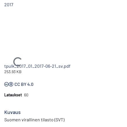
2017
Ladataan...
tpulk_2017_01_2017-06-21_sv.pdf
253.93 KB
CC BY 4.0
Lataukset
60
Kuvaus
Suomen virallinen tilasto (SVT)