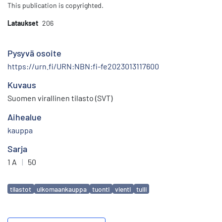
This publication is copyrighted.
Lataukset
206
Pysyvä osoite
https://urn.fi/URN:NBN:fi-fe2023013117600
Kuvaus
Suomen virallinen tilasto (SVT)
Aihealue
kauppa
Sarja
1 A
|
50
Avainsanat
tilastot
ulkomaankauppa
tuonti
vienti
tulli