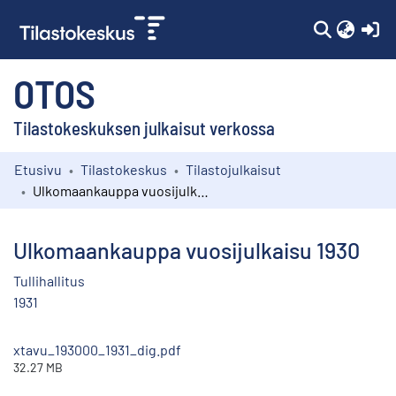
(c
OTOS
Tilastokeskuksen julkaisut verkossa
Etusivu
Tilastokeskus
Tilastojulkaisut
Kokoelmat
Ulkomaankauppa vuosijulkaisu 1930
Selaa
Ulkomaankauppa vuosijulkaisu 1930
Tullihallitus
1931
xtavu_193000_1931_dig.pdf
32.27 MB