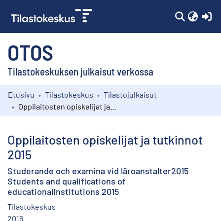
(c
OTOS
Tilastokeskuksen julkaisut verkossa
Etusivu
Tilastokeskus
Tilastojulkaisut
Kokoelmat
Oppilaitosten opiskelijat ja tutkinnot 2015
Selaa
Oppilaitosten opiskelijat ja tutkinnot
2015
Studerande och examina vid läroanstalter2015
Students and qualifications of
educationalinstitutions 2015
Tilastokeskus
2016