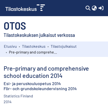
(c
OTOS
Tilastokeskuksen julkaisut verkossa
Etusivu
Tilastokeskus
Tilastojulkaisut
Kokoelmat
Pre-primary and comprehensive school education 2014
Selaa
Pre-primary and comprehensive
school education 2014
Esi- ja peruskouluopetus 2014
För- och grundskoleundervisning 2014
Statistics Finland
2014