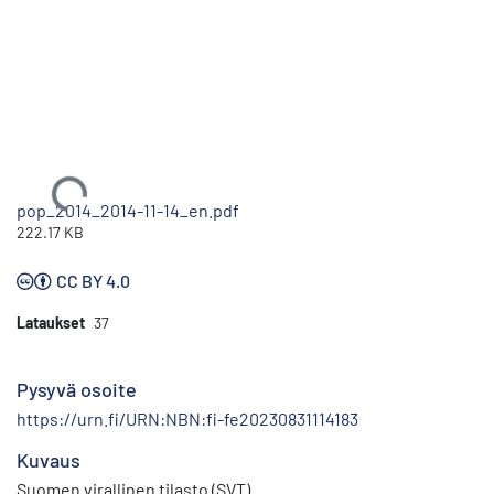
Ladataan...
pop_2014_2014-11-14_en.pdf
222.17 KB
CC BY 4.0
Lataukset
37
Pysyvä osoite
https://urn.fi/URN:NBN:fi-fe20230831114183
Kuvaus
Suomen virallinen tilasto (SVT)