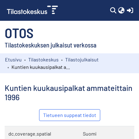
(c
OTOS
Tilastokeskuksen julkaisut verkossa
Etusivu
Tilastokeskus
Tilastojulkaisut
Kokoelmat
Kuntien kuukausipalkat ammateittain 1996
Selaa
Kuntien kuukausipalkat ammateittain
1996
Tietueen suppeat tiedot
dc.coverage.spatial
Suomi