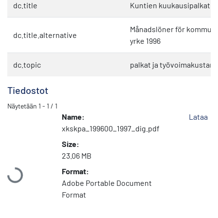
dc.title
Kuntien kuukausipalkat a
Månadslöner för kommunal
dc.title.alternative
yrke 1996
dc.topic
palkat ja työvoimakustan
Tiedostot
Näytetään
1 - 1 / 1
Name:
Lataa
xkskpa_199600_1997_dig.pdf
Size:
Ladataan...
23.06 MB
Format:
Adobe Portable Document
Format