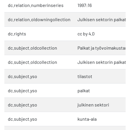
dc.relation.numberinseries
1997:16
dc.relation.oldowningollection
Julkisen sektorin palkat
dc.rights
cc by 4.0
dc.subject.oldcollection
Palkat ja työvoimakustan
dc.subject.oldcollection
Julkisen sektorin palkat
dc.subject.yso
tilastot
dc.subject.yso
palkat
dc.subject.yso
julkinen sektori
dc.subject.yso
kunta-ala