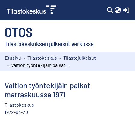
(c
OTOS
Tilastokeskuksen julkaisut verkossa
Etusivu
Tilastokeskus
Tilastojulkaisut
Kokoelmat
Valtion työntekijäin palkat marraskuussa 1971
Selaa
Valtion työntekijäin palkat
marraskuussa 1971
Tilastokeskus
1972-03-20