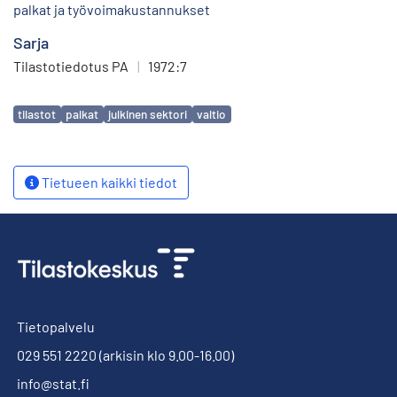
palkat ja työvoimakustannukset
Sarja
Tilastotiedotus PA
|
1972:7
Avainsanat
tilastot
palkat
julkinen sektori
valtio
Tietueen kaikki tiedot
Tietopalvelu
029 551 2220
(arkisin klo 9.00-16.00)
info@stat.fi