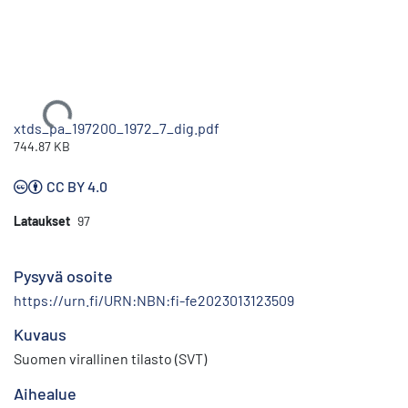
Ladataan...
xtds_pa_197200_1972_7_dig.pdf
744.87 KB
CC BY 4.0
Lataukset
97
Pysyvä osoite
https://urn.fi/URN:NBN:fi-fe2023013123509
Kuvaus
Suomen virallinen tilasto (SVT)
Aihealue