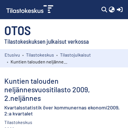
(c
OTOS
Tilastokeskuksen julkaisut verkossa
Etusivu
Tilastokeskus
Tilastojulkaisut
Kokoelmat
Kuntien talouden neljännesvuositilasto 2009, 2.neljännes
Selaa
Kuntien talouden
neljännesvuositilasto 2009,
2.neljännes
Kvartalsstatistik över kommunernas ekonomi2009,
2:a kvartalet
Tilastokeskus