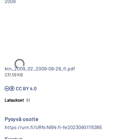
2009
Ladataan...
ktn_2009_02_2009-08-28_fi.pdf
231.59 KB
CC BY 4.0
Lataukset
61
Pysyvä osoite
https://urn.fi/URN:NBN:fi-fe20230901115365
Kuvaus