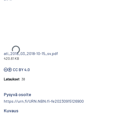
Ladataan...
ati_2018_03_2018-10-15_sv.pdf
420.61 KB
CC BY 4.0
Lataukset
38
Pysyvä osoite
https://urn.fi/URN:NBN:fi-fe20230915126900
Kuvaus