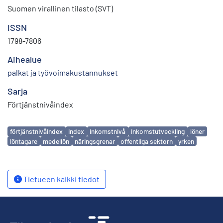
Suomen virallinen tilasto (SVT)
ISSN
1798-7806
Aihealue
palkat ja työvoimakustannukset
Sarja
Förtjänstnivåindex
Avainsanat
förtjänstnivåindex
index
inkomstnivå
inkomstutveckling
löner
löntagare
medellön
näringsgrenar
offentliga sektorn
yrken
Tietueen kaikki tiedot