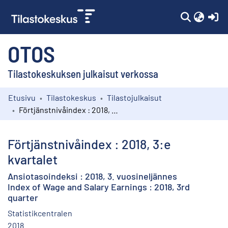
(c
OTOS
Tilastokeskuksen julkaisut verkossa
Etusivu
Tilastokeskus
Tilastojulkaisut
Kokoelmat
Förtjänstnivåindex : 2018, 3:e kvartalet
Selaa
Förtjänstnivåindex : 2018, 3:e
kvartalet
Ansiotasoindeksi : 2018, 3. vuosineljännes
Index of Wage and Salary Earnings : 2018, 3rd
quarter
Statistikcentralen
2018