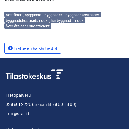
Avainsanat
bostäder
byggande
byggnader
byggnadskostnader
byggnadskostnadsindex
husbyggnad
index
överlåtelsepriskoefficient
Tietueen kaikki tiedot
Tietopalvelu
029 551 2220
(arkisin klo 9.00-16.00)
info@stat.fi