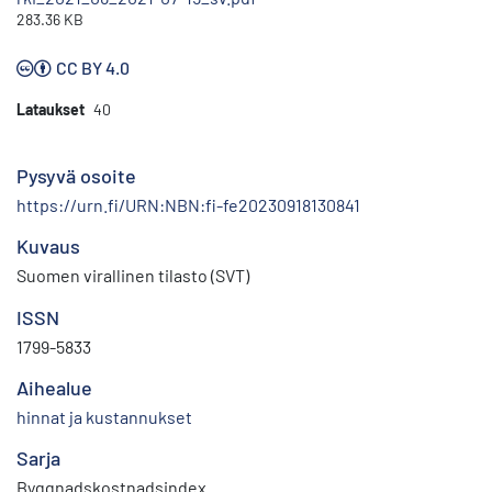
283.36 KB
CC BY 4.0
Lataukset
40
Pysyvä osoite
https://urn.fi/URN:NBN:fi-fe20230918130841
Kuvaus
Suomen virallinen tilasto (SVT)
ISSN
1799-5833
Aihealue
hinnat ja kustannukset
Sarja
Byggnadskostnadsindex