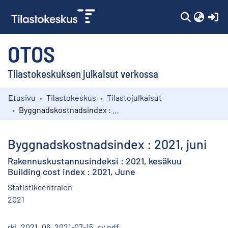
(c
OTOS
Tilastokeskuksen julkaisut verkossa
Etusivu
Tilastokeskus
Tilastojulkaisut
Kokoelmat
Byggnadskostnadsindex : 2021, juni
Selaa
Byggnadskostnadsindex : 2021, juni
Rakennuskustannusindeksi : 2021, kesäkuu
Building cost index : 2021, June
Statistikcentralen
2021
rki_2021_06_2021-07-15_sv.pdf