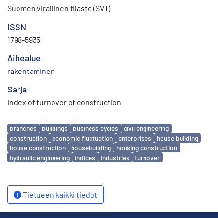
Suomen virallinen tilasto (SVT)
ISSN
1798-5935
Aihealue
rakentaminen
Sarja
Index of turnover of construction
Avainsanat
branches
buildings
business cycles
civil engineering
construction
economic fluctuation
enterprises
house building
house construction
housebuilding
housing construction
hydraulic engineering
indices
industries
turnover
Tietueen kaikki tiedot