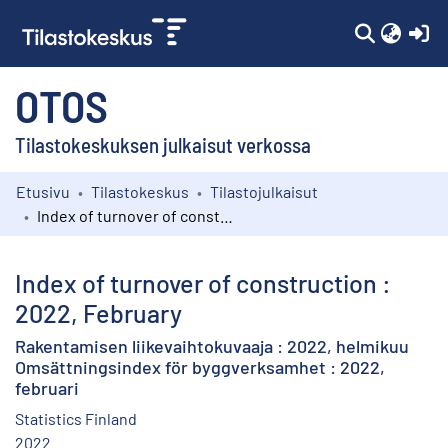
(c
OTOS
Tilastokeskuksen julkaisut verkossa
Etusivu
Tilastokeskus
Tilastojulkaisut
Kokoelmat
Index of turnover of construction : 2022, February
Selaa
Index of turnover of construction :
2022, February
Rakentamisen liikevaihtokuvaaja : 2022, helmikuu
Omsättningsindex för byggverksamhet : 2022,
februari
Statistics Finland
2022