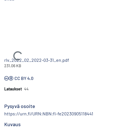
Ladataan...
rlv_2022_02_2022-03-31_en.pdf
231.06 KB
CC BY 4.0
Lataukset
44
Pysyvä osoite
https://urn.fi/URN:NBN:fi-fe20230905118441
Kuvaus