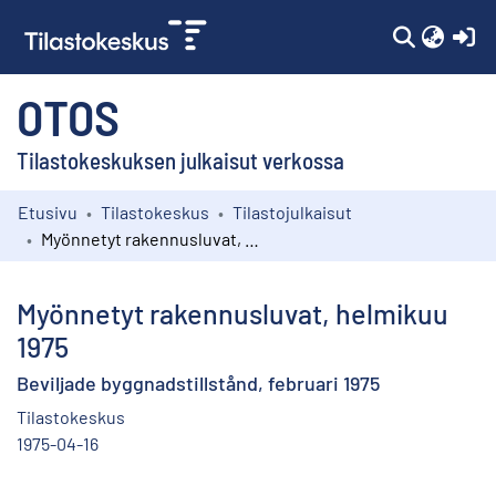
(c
OTOS
Tilastokeskuksen julkaisut verkossa
Etusivu
Tilastokeskus
Tilastojulkaisut
Kokoelmat
Myönnetyt rakennusluvat, helmikuu 1975
Selaa
Myönnetyt rakennusluvat, helmikuu
1975
Beviljade byggnadstillstånd, februari 1975
Tilastokeskus
1975-04-16