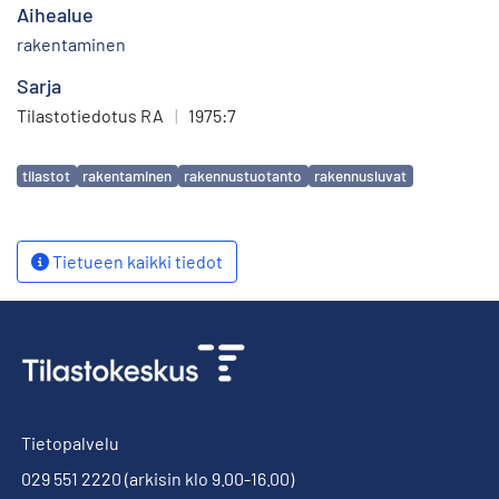
Aihealue
rakentaminen
Sarja
Tilastotiedotus RA
|
1975:7
Avainsanat
tilastot
rakentaminen
rakennustuotanto
rakennusluvat
Tietueen kaikki tiedot
Tietopalvelu
029 551 2220
(arkisin klo 9.00-16.00)