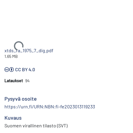
Ladataan...
xtds_ra_1975_7_dig.pdf
1.65 MB
CC BY 4.0
Lataukset
94
Pysyvä osoite
https://urn.fi/URN:NBN:fi-fe2023013119233
Kuvaus
Suomen virallinen tilasto (SVT)