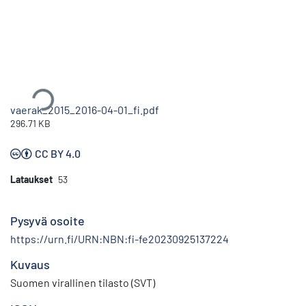
Ladataan...
vaerak_2015_2016-04-01_fi.pdf
296.71 KB
CC BY 4.0
Lataukset
53
Pysyvä osoite
https://urn.fi/URN:NBN:fi-fe20230925137224
Kuvaus
Suomen virallinen tilasto (SVT)