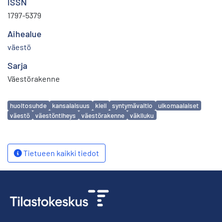
ISSN
1797-5379
Aihealue
väestö
Sarja
Väestörakenne
Avainsanat
huoltosuhde
kansalaisuus
kieli
syntymävaltio
ulkomaalaiset
väestö
väestöntiheys
väestörakenne
väkiluku
Tietueen kaikki tiedot