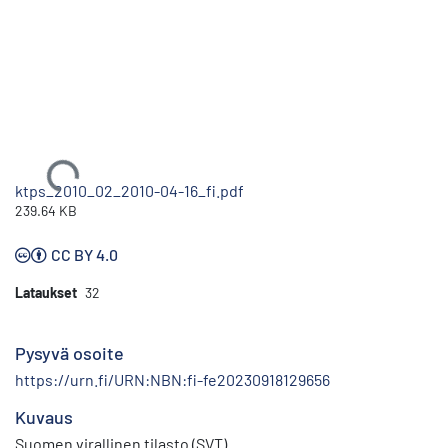
Ladataan...
ktps_2010_02_2010-04-16_fi.pdf
239.64 KB
CC BY 4.0
Lataukset
32
Pysyvä osoite
https://urn.fi/URN:NBN:fi-fe20230918129656
Kuvaus
Suomen virallinen tilasto (SVT)