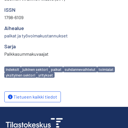
ISSN
1798-6109
Aihealue
palkat ja työvoimakustannukset
Sarja
Palkkasummakuvaajat
Avainsanat
indeksit
julkinen sektori
palkat
suhdannevaihtelut
toimialat
yksityinen sektori
yritykset
Tietueen kaikki tiedot