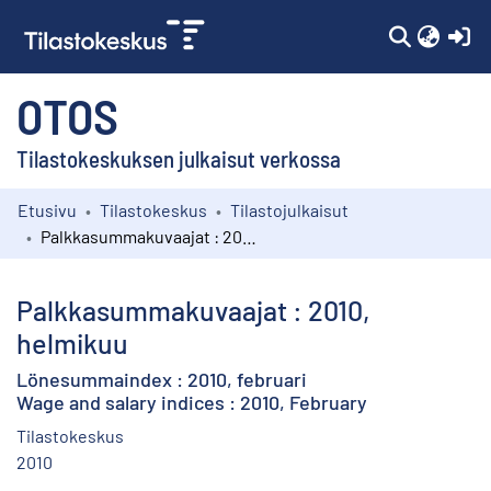
(c
OTOS
Tilastokeskuksen julkaisut verkossa
Etusivu
Tilastokeskus
Tilastojulkaisut
Kokoelmat
Palkkasummakuvaajat : 2010, helmikuu
Selaa
Palkkasummakuvaajat : 2010,
helmikuu
Lönesummaindex : 2010, februari
Wage and salary indices : 2010, February
Tilastokeskus
2010