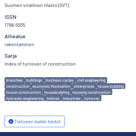
Suomen virallinen tilasto (SVT)
ISSN
1798-5935
Aihealue
rakentaminen
Sarja
Index of turnover of construction
Avainsanat
branches
buildings
business cycles
civil engineering
construction
economic fluctuation
enterprises
house building
house construction
housebuilding
housing construction
hydraulic engineering
indices
industries
turnover
Tietueen kaikki tiedot