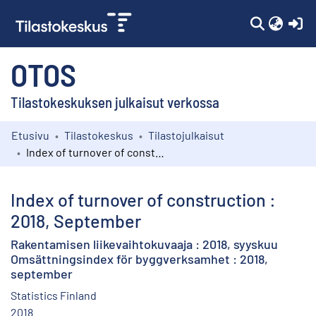
(c
OTOS
Tilastokeskuksen julkaisut verkossa
Etusivu
Tilastokeskus
Tilastojulkaisut
Kokoelmat
Index of turnover of construction : 2018, September
Selaa
Index of turnover of construction :
2018, September
Rakentamisen liikevaihtokuvaaja : 2018, syyskuu
Omsättningsindex för byggverksamhet : 2018,
september
Statistics Finland
2018