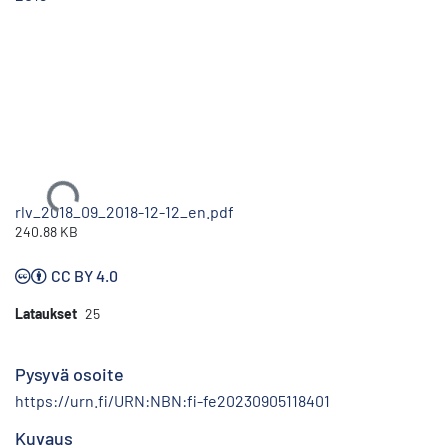
Ladataan...
rlv_2018_09_2018-12-12_en.pdf
240.88 KB
CC BY 4.0
Lataukset
25
Pysyvä osoite
https://urn.fi/URN:NBN:fi-fe20230905118401
Kuvaus