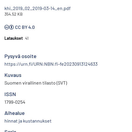
khi_2019_02_2019-03-14_en.pdf
354.52 KB
CC BY 4.0
Lataukset
41
Pysyvä osoite
https://urn.fi/URN:NBN:fi-fe20230913124633
Kuvaus
Suomen virallinen tilasto (SVT)
ISSN
1799-0254
Aihealue
hinnat ja kustannukset
Sarja