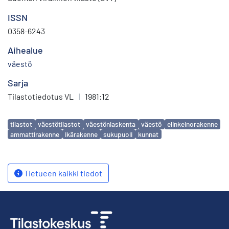
ISSN
0358-6243
Aihealue
väestö
Sarja
Tilastotiedotus VL
|
1981:12
Avainsanat
tilastot
väestötilastot
väestönlaskenta
väestö
elinkeinorakenne
ammattirakenne
ikärakenne
sukupuoli
kunnat
Tietueen kaikki tiedot