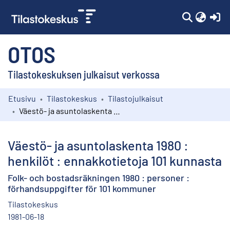
(c
OTOS
Tilastokeskuksen julkaisut verkossa
Etusivu
Tilastokeskus
Tilastojulkaisut
Kokoelmat
Väestö- ja asuntolaskenta 1980 : henkilöt : ennakkotietoja 101 kunnasta
Selaa
Väestö- ja asuntolaskenta 1980 :
henkilöt : ennakkotietoja 101 kunnasta
Folk- och bostadsräkningen 1980 : personer :
förhandsuppgifter för 101 kommuner
Tilastokeskus
1981-06-18