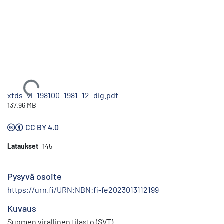
Ladataan...
xtds_vl_198100_1981_12_dig.pdf
137.96 MB
CC BY 4.0
Lataukset
145
Pysyvä osoite
https://urn.fi/URN:NBN:fi-fe2023013112199
Kuvaus
Suomen virallinen tilasto (SVT)