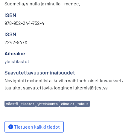
Suomella, sinulla ja minulla – menee.
ISBN
978-952-244-752-4
ISSN
2242-847X
Aihealue
yleistilastot
Saavutettavuusominaisuudet
Navigointi mahdollista
,
kuvilla vaihtoehtoiset kuvaukset
,
taulukot saavutettavia
,
looginen lukemisjärjestys
Avainsanat
väestö
tilastot
yhteiskunta
elinolot
talous
Tietueen kaikki tiedot