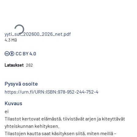
Ladataan...
yyti_sul_202600_2026_net.pdf
4.3 MB
CC BY 4.0
Lataukset
262
Pysyvä osoite
https://urn.fi/URN:ISBN:978-952-244-752-4
Kuvaus
ei
Tilastot kertovat elämästä, tiivistävät arjen ja kiteyttävät
yhteiskunnan kehityksen.
Tilastojen kautta saat käsityksen siitä, miten meillä –