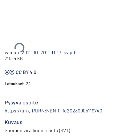
Ladataan...
vamuu_2011_10_2011-11-17_sv.pdf
211.24 KB
CC BY 4.0
Lataukset
34
Pysyvä osoite
https://urn.fi/URN:NBN:fi-fe20230905119740
Kuvaus
Suomen virallinen tilasto (SVT)