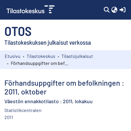
(c
OTOS
Tilastokeskuksen julkaisut verkossa
Etusivu
Tilastokeskus
Tilastojulkaisut
Kokoelmat
Förhandsuppgifter om befolkningen : 2011, oktober
Selaa
Förhandsuppgifter om befolkningen :
2011, oktober
Väestön ennakkotilasto : 2011, lokakuu
Statistikcentralen
2011