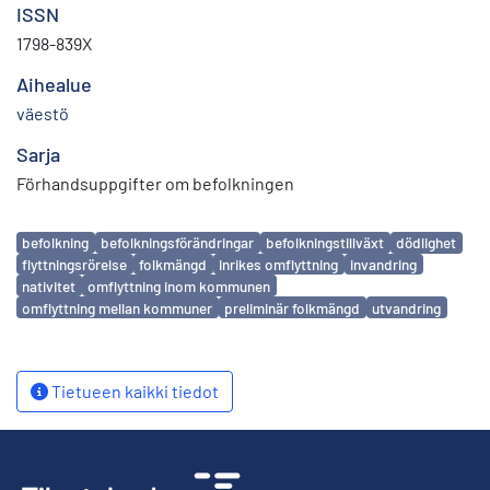
ISSN
1798-839X
Aihealue
väestö
Sarja
Förhandsuppgifter om befolkningen
Avainsanat
befolkning
befolkningsförändringar
befolkningstillväxt
dödlighet
flyttningsrörelse
folkmängd
inrikes omflyttning
invandring
nativitet
omflyttning inom kommunen
omflyttning mellan kommuner
preliminär folkmängd
utvandring
Tietueen kaikki tiedot