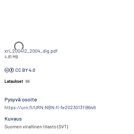
Ladataan...
xrl_200412_2004_dig.pdf
4.81 MB
CC BY 4.0
Lataukset
88
Pysyvä osoite
https://urn.fi/URN:NBN:fi-fe2023013118646
Kuvaus
Suomen virallinen tilasto (SVT)