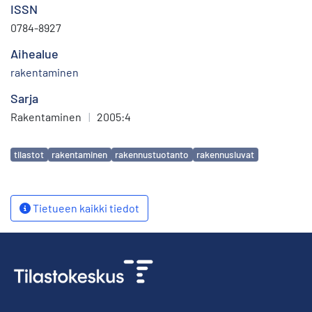
ISSN
0784-8927
Aihealue
rakentaminen
Sarja
Rakentaminen
|
2005:4
Avainsanat
tilastot
rakentaminen
rakennustuotanto
rakennusluvat
Tietueen kaikki tiedot