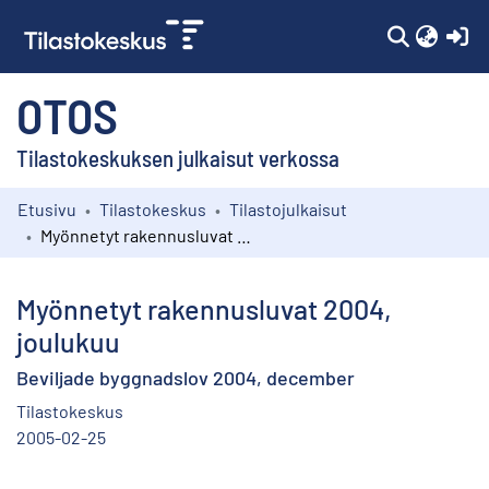
(c
OTOS
Tilastokeskuksen julkaisut verkossa
Etusivu
Tilastokeskus
Tilastojulkaisut
Kokoelmat
Myönnetyt rakennusluvat 2004, joulukuu
Selaa
Myönnetyt rakennusluvat 2004,
joulukuu
Beviljade byggnadslov 2004, december
Tilastokeskus
2005-02-25