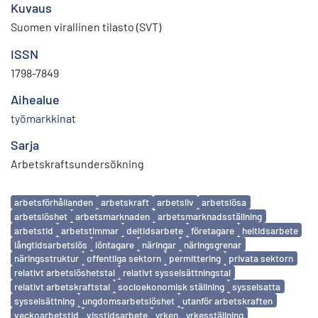
Kuvaus
Suomen virallinen tilasto (SVT)
ISSN
1798-7849
Aihealue
työmarkkinat
Sarja
Arbetskraftsundersökning
Avainsanat
arbetsförhållanden
arbetskraft
arbetsliv
arbetslösa
arbetslöshet
arbetsmarknaden
arbetsmarknadsställning
arbetstid
arbetstimmar
deltidsarbete
företagare
heltidsarbete
långtidsarbetslös
löntagare
näringar
näringsgrenar
näringsstruktur
offentliga sektorn
permittering
privata sektorn
relativt arbetslöshetstal
relativt sysselsättningstal
relativt arbetskraftstal
socioekonomisk ställning
sysselsatta
sysselsättning
ungdomsarbetslöshet
utanför arbetskraften
veckoarbetstid
visstidsarbete
yrken
yrkesställning