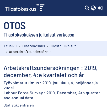
(c
OTOS
Tilastokeskuksen julkaisut verkossa
Etusivu
Tilastokeskus
Tilastojulkaisut
Kokoelmat
Arbetskraftsundersökningen : 2019, december, 4:e kvartalet och år
Selaa
Arbetskraftsundersökningen : 2019,
december, 4:e kvartalet och år
Työvoimatutkimus : 2019, joulukuu, 4. neljännes ja
vuosi
Labour Force Survey : 2019, December, 4th quarter
and annual data
Statistikcentralen