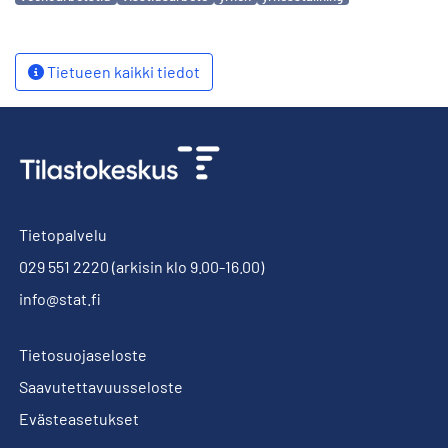
Tietueen kaikki tiedot
Tietopalvelu
029 551 2220
(arkisin klo 9.00-16.00)
info@stat.fi
Tietosuojaseloste
Saavutettavuusseloste
Evästeasetukset