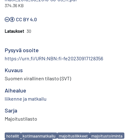
374.36 KB
CC BY 4.0
Lataukset
30
Pysyvä osoite
https://urn.fi/URN:NBN:fi-fe20230917128356
Kuvaus
Suomen virallinen tilasto (SVT)
Aihealue
liikenne ja matkailu
Sarja
Majoitustilasto
Avainsanat
hotellit
kotimaanmatkailu
majoitusliikkeet
majoitustoiminta