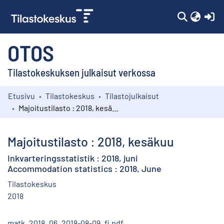
(c
OTOS
Tilastokeskuksen julkaisut verkossa
Etusivu
Tilastokeskus
Tilastojulkaisut
Kokoelmat
Majoitustilasto : 2018, kesäkuu
Selaa
Majoitustilasto : 2018, kesäkuu
Inkvarteringsstatistik : 2018, juni
Accommodation statistics : 2018, June
Tilastokeskus
2018
matk_2018_06_2018-08-09_fi.pdf