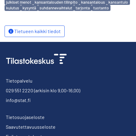
julkiset menot
kansantalouden tilinpito
kansantalous
kansantulo
kulutus
kysyntä
suhdannevaihtelut
tarjonta
tuotanto
Tietueen kaikki tiedot
Tietopalvelu
029 551 2220
(arkisin klo 9.00-16.00)
info@stat.fi
Tietosuojaseloste
Saavutettavuusseloste