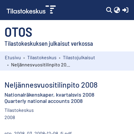
(c
OTOS
Tilastokeskuksen julkaisut verkossa
Etusivu
Tilastokeskus
Tilastojulkaisut
Kokoelmat
Neljännesvuositilinpito 2008
Selaa
Neljännesvuositilinpito 2008
Nationalräkenskaper, kvartalsvis 2008
Quarterly national accounts 2008
Tilastokeskus
2008
ntp_2008_03_2008-12-08_fi.pdf