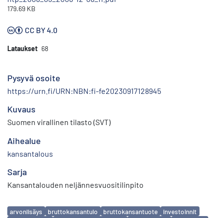
179.69 KB
CC BY 4.0
Lataukset
68
Pysyvä osoite
https://urn.fi/URN:NBN:fi-fe20230917128945
Kuvaus
Suomen virallinen tilasto (SVT)
Aihealue
kansantalous
Sarja
Kansantalouden neljännesvuositilinpito
Avainsanat
arvonlisäys
bruttokansantulo
bruttokansantuote
investoinnit