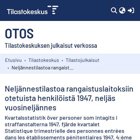
(c
OTOS
Tilastokeskuksen julkaisut verkossa
Etusivu
Tilastokeskus
Tilastojulkaisut
Kokoelmat
Neljännestilastoa rangaistuslaitoksiin otetuista henkilöistä 1947, neljäs vuosineljännes
Selaa
Neljännestilastoa rangaistuslaitoksiin
otetuista henkilöistä 1947, neljäs
vuosineljännes
Kvartalsstatistik över personer som intagits i
straffanstalterna 1947, fjärde kvartalet
Statistique trimestrielle des personnes entrées
dans les établissements pénitentiaires 1947, 4:ème