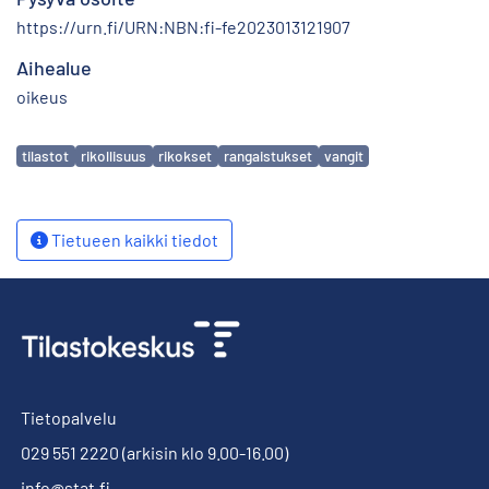
https://urn.fi/URN:NBN:fi-fe2023013121907
Aihealue
oikeus
Avainsanat
tilastot
rikollisuus
rikokset
rangaistukset
vangit
Tietueen kaikki tiedot
Tietopalvelu
029 551 2220
(arkisin klo 9.00-16.00)
info@stat.fi