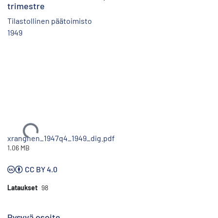
trimestre
Tilastollinen päätoimisto
1949
Ladataan...
xranghen_1947q4_1949_dig.pdf
1.06 MB
CC BY 4.0
Lataukset
98
Pysyvä osoite