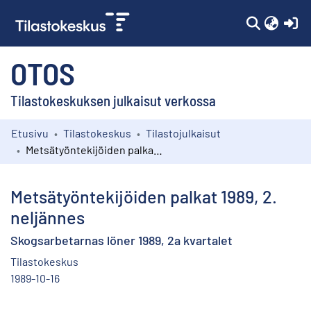
(c
OTOS
Tilastokeskuksen julkaisut verkossa
Etusivu
Tilastokeskus
Tilastojulkaisut
Kokoelmat
Metsätyöntekijöiden palkat 1989, 2. neljännes
Selaa
Metsätyöntekijöiden palkat 1989, 2.
neljännes
Skogsarbetarnas löner 1989, 2a kvartalet
Tilastokeskus
1989-10-16