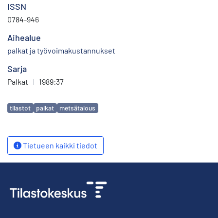
ISSN
0784-946
Aihealue
palkat ja työvoimakustannukset
Sarja
Palkat
|
1989:37
Avainsanat
tilastot
palkat
metsätalous
Tietueen kaikki tiedot