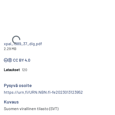
Ladataan...
xpal_1989_37_dig.pdf
2.29 MB
CC BY 4.0
Lataukset
120
Pysyvä osoite
https://urn.fi/URN:NBN:fi-fe2023013123952
Kuvaus
Suomen virallinen tilasto (SVT)