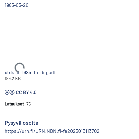
1985-05-20
Ladataan...
xtds_li_1985_15_dig.pdf
189.2 KB
CC BY 4.0
Lataukset
75
Pysyvä osoite
https://urn.fi/URN:NBN:fi-fe2023013113702