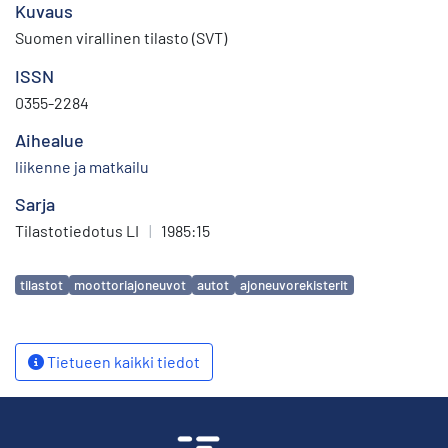
Kuvaus
Suomen virallinen tilasto (SVT)
ISSN
0355-2284
Aihealue
liikenne ja matkailu
Sarja
Tilastotiedotus LI
|
1985:15
Avainsanat
tilastot
moottoriajoneuvot
autot
ajoneuvorekisterit
Tietueen kaikki tiedot