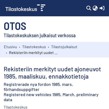
(c
OTOS
Tilastokeskuksen julkaisut verkossa
Etusivu
Tilastokeskus
Tilastojulkaisut
Kokoelmat
Rekisteriin merkityt uudet ajoneuvot 1985, maaliskuu, ennakkotietoja
Selaa
Rekisteriin merkityt uudet ajoneuvot
1985, maaliskuu, ennakkotietoja
Registrerade nya fordon 1985, mars,
förhandsuppgifter
Registered new vehicles 1985, March, preliminary
data
Tilastokeskus