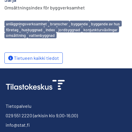
Omsättningsindex för byggverksamhet
Avainsanat
anläggningsverksamhet
branscher
byggande
byggande av hus
företag
husbyggnad
index
jordbyggnad
konjunkturväxlingar
omsättning
vattenbyggnad
Tietueen kaikki tiedot
Tietopalvelu
029 551 2220
(arkisin klo 9.00-16.00)
info@stat.fi