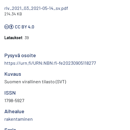
rlv_2021_03_2021-05-14_sv.pdf
214.34 KB
CC BY 4.0
Lataukset
39
Pysyvä osoite
https://urn.fi/URN:NBN:fi-fe20230905118277
Kuvaus
Suomen virallinen tilasto (SVT)
ISSN
1798-5927
Aihealue
rakentaminen
Sarja