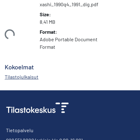
xashi_1990q4_1991_dig.pdf
Size:
8.41 MB
Format:
ataan...
Adobe Portable Document
Format
Kokoelmat
Tilastojulkaisut
Tietopalvelu