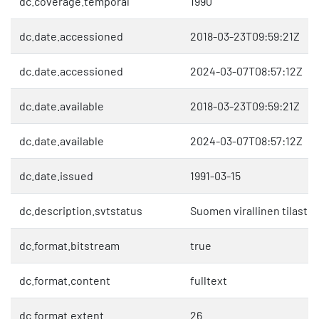
dc.coverage.temporal
1990
dc.date.accessioned
2018-03-23T09:59:21Z
dc.date.accessioned
2024-03-07T08:57:12Z
dc.date.available
2018-03-23T09:59:21Z
dc.date.available
2024-03-07T08:57:12Z
dc.date.issued
1991-03-15
dc.description.svtstatus
Suomen virallinen tilasto 
dc.format.bitstream
true
dc.format.content
fulltext
dc.format.extent
26