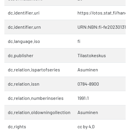
dc.identifier.uri
https://otos.stat.fi/hand
dc.identifier.urn
URN:NBN:fi-fe2023013118
dc.language.iso
fi
dc.publisher
Tilastokeskus
dc.relation.ispartofseries
Asuminen
dc.relation.issn
0784-8900
dc.relation.numberinseries
1991:1
dc.relation.oldowningollection
Asuminen
dc.rights
cc by 4.0