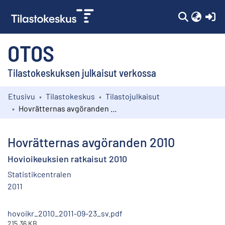
(c
OTOS
Tilastokeskuksen julkaisut verkossa
Etusivu
Tilastokeskus
Tilastojulkaisut
Kokoelmat
Hovrätternas avgöranden 2010
Selaa
Hovrätternas avgöranden 2010
Hovioikeuksien ratkaisut 2010
Statistikcentralen
2011
hovoikr_2010_2011-09-23_sv.pdf
215.36 KB