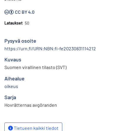
CC BY 4.0
Lataukset
50
Pysyvä osoite
https://urn.fi/URN:NBN:fi-fe20230831114212
Kuvaus
Suomen virallinen tilasto (SVT)
Aihealue
oikeus
Sarja
Hovrätternas avgöranden
Tietueen kaikki tiedot