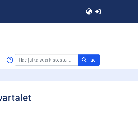
(current)
Hae
vartalet