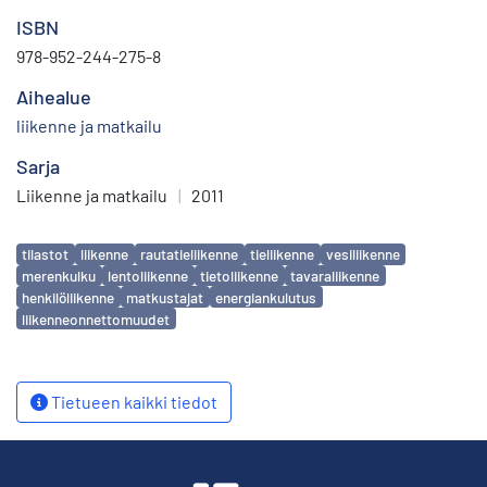
ISBN
978-952-244-275-8
Aihealue
liikenne ja matkailu
Sarja
Liikenne ja matkailu
|
2011
Avainsanat
tilastot
liikenne
rautatieliikenne
tieliikenne
vesiliikenne
merenkulku
lentoliikenne
tietoliikenne
tavaraliikenne
henkilöliikenne
matkustajat
energiankulutus
liikenneonnettomuudet
Tietueen kaikki tiedot