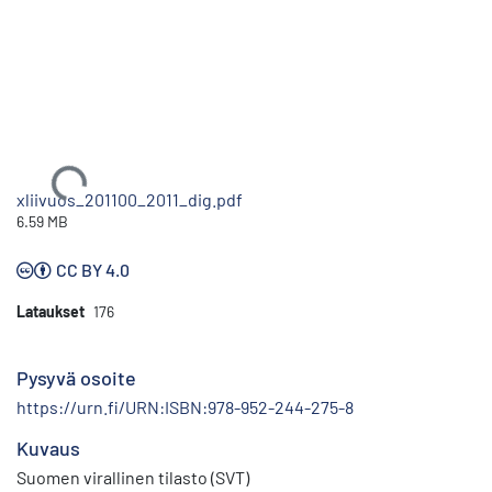
Ladataan...
xliivuos_201100_2011_dig.pdf
6.59 MB
CC BY 4.0
Lataukset
176
Pysyvä osoite
https://urn.fi/URN:ISBN:978-952-244-275-8
Kuvaus
Suomen virallinen tilasto (SVT)