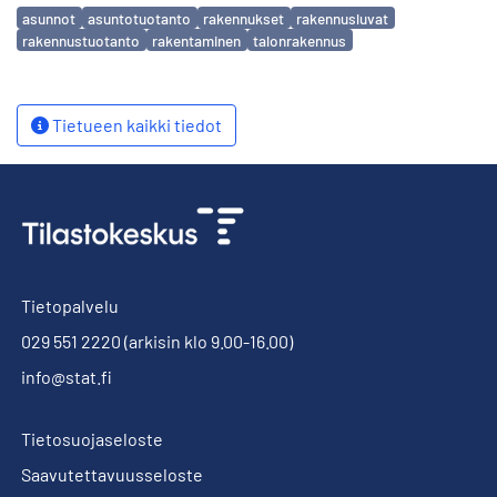
Avainsanat
asunnot
asuntotuotanto
rakennukset
rakennusluvat
rakennustuotanto
rakentaminen
talonrakennus
Tietueen kaikki tiedot
Tietopalvelu
029 551 2220
(arkisin klo 9.00-16.00)
info@stat.fi
Tietosuojaseloste
Saavutettavuusseloste