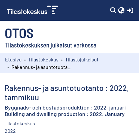
(c
OTOS
Tilastokeskuksen julkaisut verkossa
Etusivu
Tilastokeskus
Tilastojulkaisut
Kokoelmat
Rakennus- ja asuntotuotanto : 2022, tammikuu
Selaa
Rakennus- ja asuntotuotanto : 2022,
tammikuu
Byggnads- och bostadsproduktion : 2022, januari
Building and dwelling production : 2022, January
Tilastokeskus
2022