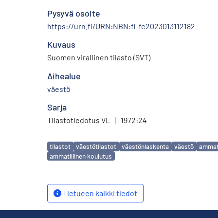
Pysyvä osoite
https://urn.fi/URN:NBN:fi-fe2023013112182
Kuvaus
Suomen virallinen tilasto (SVT)
Aihealue
väestö
Sarja
Tilastotiedotus VL
|
1972:24
Avainsanat
tilastot
väestötilastot
väestönlaskenta
väestö
ammat
ammatillinen koulutus
Tietueen kaikki tiedot