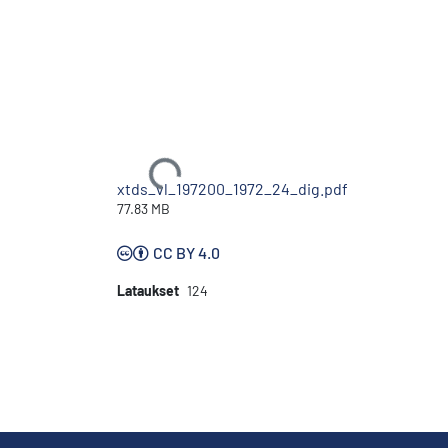
Ladataan...
xtds_vl_197200_1972_24_dig.pdf
77.83 MB
CC BY 4.0
Lataukset
124