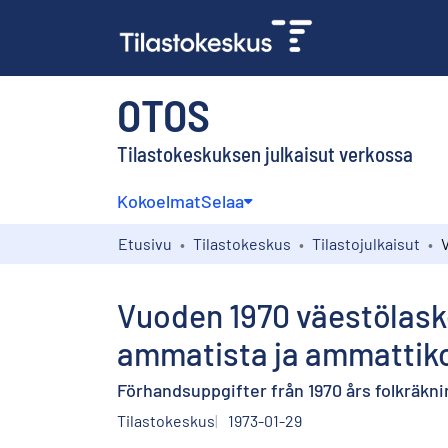
OTOS
Tilastokeskuksen julkaisut verkossa
Kokoelmat
Selaa
Etusivu
Tilastokeskus
Tilastojulkaisut
Vuoden 1970 väestölask
ammatista ja ammattiko
Förhandsuppgifter från 1970 års folkräkni
Tilastokeskus
1973-01-29