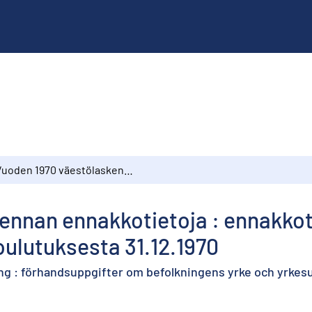
Vuoden 1970 väestölaskennan ennakkotietoja : ennakkotietoja väestön ammatista ja ammattikoulutuksesta 31.12.1970
ennan ennakkotietoja : ennakkot
ulutuksesta 31.12.1970
ng : förhandsuppgifter om befolkningens yrke och yrkesu