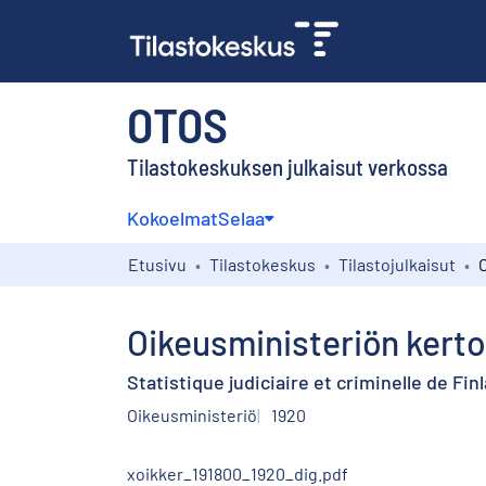
OTOS
Tilastokeskuksen julkaisut verkossa
Kokoelmat
Selaa
Etusivu
Tilastokeskus
Tilastojulkaisut
Oikeusministeriön kert
Statistique judiciaire et criminelle de Fin
Oikeusministeriö
1920
xoikker_191800_1920_dig.pdf