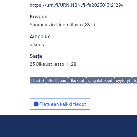
https://urn.fi/URN:NBN:fi-fe2023013121294
Kuvaus
Suomen virallinen tilasto (SVT)
Aihealue
oikeus
Sarja
23 Oikeustilasto
|
28
Avainsanat
tilastot
rikollisuus
rikokset
rangaistukset
syytetyt
t
Tietueen kaikki tiedot