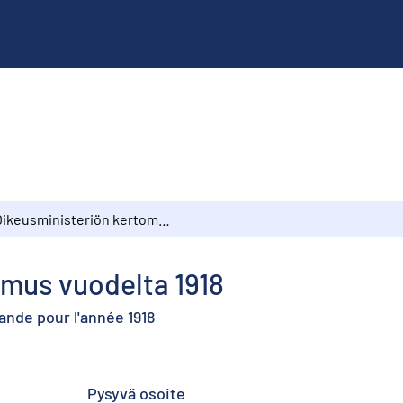
Oikeusministeriön kertomus vuodelta 1918
omus vuodelta 1918
lande pour l'année 1918
Pysyvä osoite