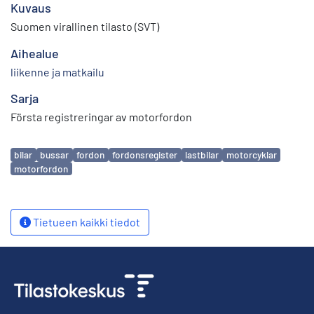
Kuvaus
Suomen virallinen tilasto (SVT)
Aihealue
liikenne ja matkailu
Sarja
Första registreringar av motorfordon
Avainsanat
bilar
bussar
fordon
fordonsregister
lastbilar
motorcyklar
motorfordon
Tietueen kaikki tiedot