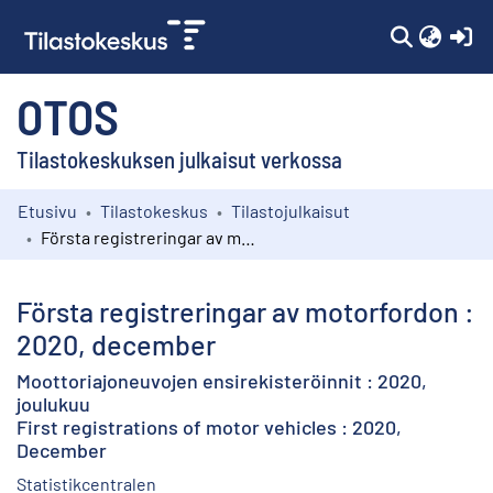
(c
OTOS
Tilastokeskuksen julkaisut verkossa
Etusivu
Tilastokeskus
Tilastojulkaisut
Kokoelmat
Första registreringar av motorfordon : 2020, december
Selaa
Första registreringar av motorfordon :
2020, december
Moottoriajoneuvojen ensirekisteröinnit : 2020,
joulukuu
First registrations of motor vehicles : 2020,
December
Statistikcentralen