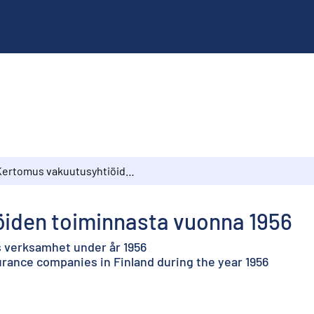
Kertomus vakuutusyhtiöiden toiminnasta vuonna 1956
iden toiminnasta vuonna 1956
 verksamhet under år 1956
urance companies in Finland during the year 1956