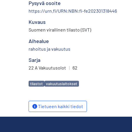
Pysyvä osoite
https://urn.fi/URN:NBN:fi-fe202301318446
Kuvaus
Suomen virallinen tilasto (SVT)
Aihealue
rahoitus ja vakuutus
Sarja
22 A Vakuutusolot
|
62
Avainsanat
tilastot
vakuutuslaitokset
Tietueen kaikki tiedot