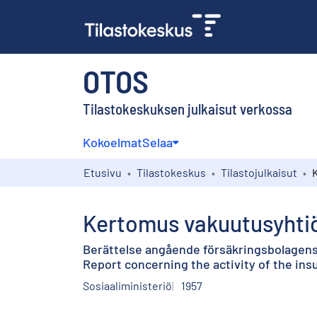
OTOS
Tilastokeskuksen julkaisut verkossa
Kokoelmat
Selaa
Etusivu
Tilastokeskus
Tilastojulkaisut
Kertomus vakuutusyhtiö
Berättelse angående försäkringsbolagens
Report concerning the activity of the ins
Sosiaaliministeriö
1957