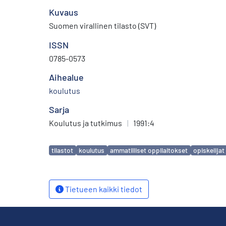
Kuvaus
Suomen virallinen tilasto (SVT)
ISSN
0785-0573
Aihealue
koulutus
Sarja
Koulutus ja tutkimus
|
1991:4
Avainsanat
tilastot
koulutus
ammatilliset oppilaitokset
opiskelijat
Tietueen kaikki tiedot