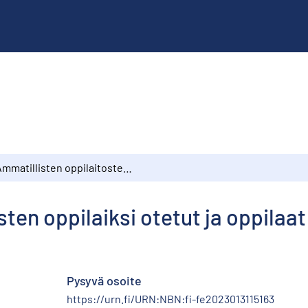
Ammatillisten oppilaitosten oppilaiksi otetut ja oppilaat 1990
ten oppilaiksi otetut ja oppilaat
Pysyvä osoite
https://urn.fi/URN:NBN:fi-fe2023013115163