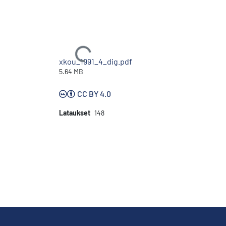
Ladataan...
xkou_1991_4_dig.pdf
5.64 MB
CC BY 4.0
Lataukset
148