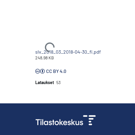
Ladataan...
slv_2018_03_2018-04-30_fi.pdf
248.98 KB
CC BY 4.0
Lataukset
53