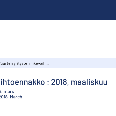
Suurten yritysten liikevaihtoennakko : 2018, maaliskuu
vaihtoennakko : 2018, maaliskuu
8, mars
2018, March