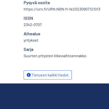
Pysyvä osoite
https://urn.fi/URN:NBN:fi-fe20230907121013
ISSN
2342-0707
Aihealue
yritykset
Sarja
Suurten yritysten liikevaihtoennakko
Tietueen kaikki tiedot